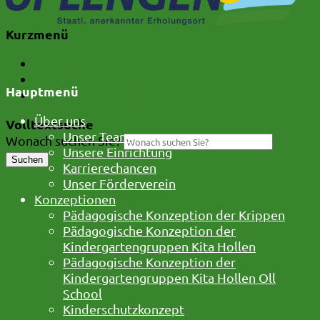
Kurzmenü
Kontakt
Barrierefreiheit
Hauptmenü
Impressum und Datenschutz
Über uns
Volltextsuche
Unser Team
Wonach suchen Sie?
Unsere Einrichtung
Suchen
Karrierechancen
Unser Förderverein
Konzeptionen
Pädagogische Konzeption der Krippen
Pädagogische Konzeption der
Kindergartengruppen Kita Hollen
Pädagogische Konzeption der
Kindergartengruppen Kita Hollen Oll
School
Kinderschutzkonzept