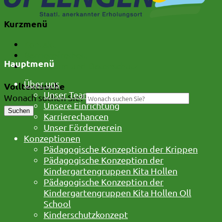
Kurzmenü
Kontakt
Barrierefreiheit
Hauptmenü
Impressum und Datenschutz
Über uns
Volltextsuche
Unser Team
Wonach suchen Sie?
Unsere Einrichtung
Suchen
Karrierechancen
Unser Förderverein
Konzeptionen
Pädagogische Konzeption der Krippen
Pädagogische Konzeption der
Kindergartengruppen Kita Hollen
Pädagogische Konzeption der
Kindergartengruppen Kita Hollen Oll
School
Kinderschutzkonzept