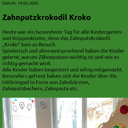
Datum:
14.02.2025
Zahnputzkrokodil Kroko
Heute war ein besonderer Tag für alle Kindergarten-
und Krippenkinder, denn das Zahnputzkrokodil
,,Kroko" kam zu Besuch.
Spielerisch und altersentsprechend haben die Kinder
gelernt, warum Zähneputzen wichtig ist und wie es
richtig gemacht wird.
Alle Kinder haben begeistert und eifrig mitgemacht.
Besonders gefreut haben sich die Kinder über die
Mitbringsel in Form von Zahnbürsten,
Zahnputzbechern, Zahnpasta etc.