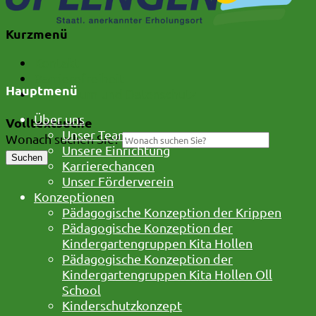
Kurzmenü
Kontakt
Barrierefreiheit
Hauptmenü
Impressum und Datenschutz
Über uns
Volltextsuche
Unser Team
Wonach suchen Sie?
Unsere Einrichtung
Suchen
Karrierechancen
Unser Förderverein
Konzeptionen
Pädagogische Konzeption der Krippen
Pädagogische Konzeption der
Kindergartengruppen Kita Hollen
Pädagogische Konzeption der
Kindergartengruppen Kita Hollen Oll
School
Kinderschutzkonzept