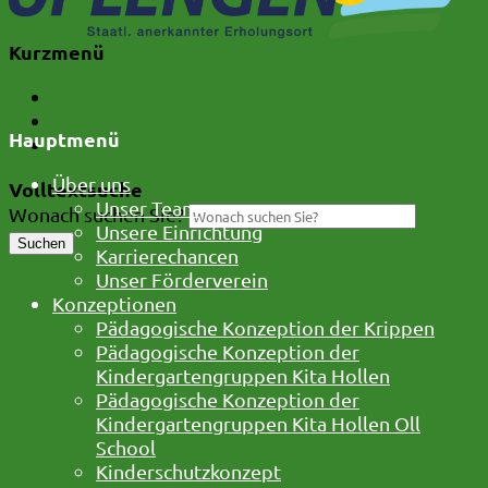
Kurzmenü
Kontakt
Barrierefreiheit
Hauptmenü
Impressum und Datenschutz
Über uns
Volltextsuche
Unser Team
Wonach suchen Sie?
Unsere Einrichtung
Suchen
Karrierechancen
Unser Förderverein
Konzeptionen
Pädagogische Konzeption der Krippen
Pädagogische Konzeption der
Kindergartengruppen Kita Hollen
Pädagogische Konzeption der
Kindergartengruppen Kita Hollen Oll
School
Kinderschutzkonzept