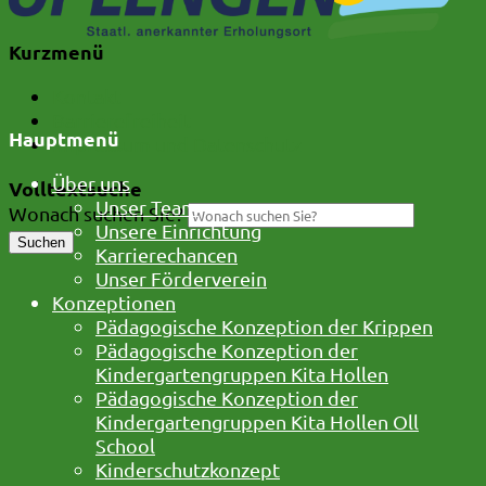
Kurzmenü
Kontakt
Barrierefreiheit
Hauptmenü
Impressum und Datenschutz
Über uns
Volltextsuche
Unser Team
Wonach suchen Sie?
Unsere Einrichtung
Suchen
Karrierechancen
Unser Förderverein
Konzeptionen
Pädagogische Konzeption der Krippen
Pädagogische Konzeption der
Kindergartengruppen Kita Hollen
Pädagogische Konzeption der
Kindergartengruppen Kita Hollen Oll
School
Kinderschutzkonzept