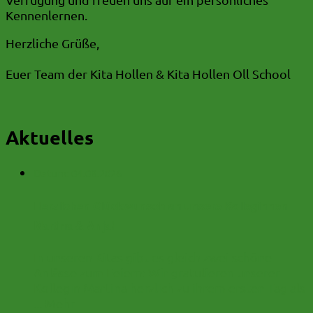
Kennenlernen.
Herzliche Grüße,
Euer Team der Kita Hollen & Kita Hollen Oll School
Aktuelles
Datum:
04.08.2026
Herzlichen Glückwunsch an unsere Kolleginnen
Martina & Anja!
In unseren Kitas gibt es gleich zwei schöne
Anlässe zum Feiern: Wir gratulieren unserer
Kollegin Martina herzlich zu ihrem ersten Tag als
...
Mehr