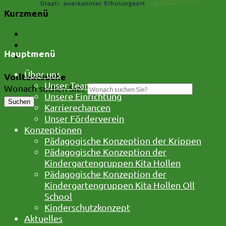
Kurzmenü
Kontakt
Barrierefreiheit
Hauptmenü
Impressum und Datenschutz
Über uns
Volltextsuche
Unser Team
Wonach suchen Sie?
Unsere Einrichtung
Suchen
Karrierechancen
Unser Förderverein
Konzeptionen
Pädagogische Konzeption der Krippen
Pädagogische Konzeption der
Kindergartengruppen Kita Hollen
Pädagogische Konzeption der
Kindergartengruppen Kita Hollen Oll
School
Kinderschutzkonzept
Aktuelles