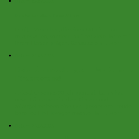
Datum:
03.07.2026
Danke für alles, liebe Wilma
Es gibt Menschen, die einen Ort nicht nur
mitgestalten, sondern ihn über viele Jahre mit
ihrem Herzen prägen. Genau so ein ...
Mehr
Datum:
24.06.2026
Eisige Überraschung zum Jubiläum des
Fördervereins!
Anlässlich seines 20-jährigen Jubiläums hat
unser Förderverein allen Kindern und
Mitarbeiter:innen eine ganz besondere Freude
bereitet: Ein Eiswagen machte Halt ...
Mehr
Datum:
24.06.2026