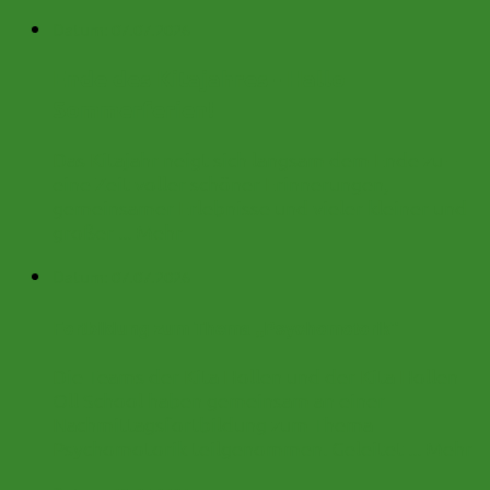
Datum:
07.07.2026
Ende des Kitajahres - Hallo
Sommerferien!
Das Kitajahr neigt sich langsam dem Ende zu –
eine Zeit voller schöner Erinnerungen,
gemeinsamer Erlebnisse und vieler kleiner und
großer ...
Mehr
Datum:
07.07.2026
Fortbildung zum Thema ,,Psychomotorik"
Die Teams der Kita Hollen und der Kita Hollen
Oll School haben gemeinsam an einer
Nachmittagsfortbildung zum Thema
Psychomotorik teilgenommen. Geleitet ...
Mehr