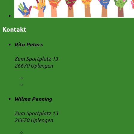
Kontakt
Rita Peters
Zum Sportplatz 13
26670 Uplengen
Telefon:
04489 1736
E-Mail:
E-Mail
Wilma Penning
Zum Sportplatz 13
26670 Uplengen
Telefon:
04489 1736