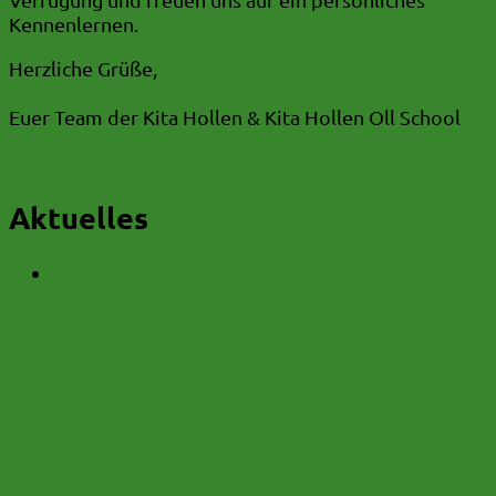
Kennenlernen.
Herzliche Grüße,
Euer Team der Kita Hollen & Kita Hollen Oll School
Aktuelles
Datum:
04.08.2026
Herzlichen Glückwunsch an unsere Kolleginnen
Martina & Anja!
In unseren Kitas gibt es gleich zwei schöne
Anlässe zum Feiern: Wir gratulieren unserer
Kollegin Martina herzlich zu ihrem ersten Tag als
...
Mehr