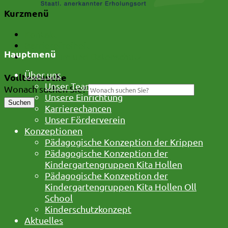
Kurzmenü
Kontakt
Barrierefreiheit
Hauptmenü
Impressum und Datenschutz
Über uns
Volltextsuche
Unser Team
Wonach suchen Sie?
Unsere Einrichtung
Suchen
Karrierechancen
Unser Förderverein
Konzeptionen
Pädagogische Konzeption der Krippen
Pädagogische Konzeption der
Kindergartengruppen Kita Hollen
Pädagogische Konzeption der
Kindergartengruppen Kita Hollen Oll
School
Kinderschutzkonzept
Aktuelles