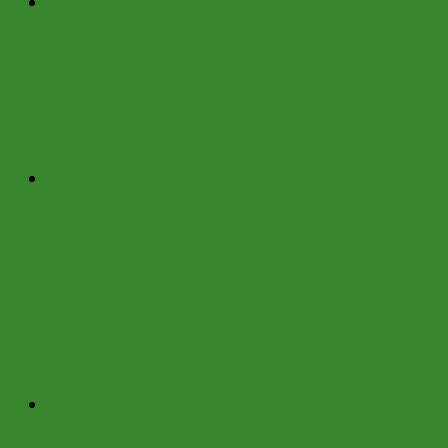
Datum:
03.07.2026
Danke für alles, liebe Wilma
Es gibt Menschen, die einen Ort nicht nur
mitgestalten, sondern ihn über viele Jahre mit
ihrem Herzen prägen. Genau so ein ...
Mehr
Datum:
24.06.2026
Eisige Überraschung zum Jubiläum des
Fördervereins!
Anlässlich seines 20-jährigen Jubiläums hat
unser Förderverein allen Kindern und
Mitarbeiter:innen eine ganz besondere Freude
bereitet: Ein Eiswagen machte Halt ...
Mehr
Datum:
24.06.2026