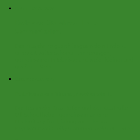
Datum:
07.07.2026
Ende des Kitajahres - Hallo
Sommerferien!
Das Kitajahr neigt sich langsam dem Ende zu –
eine Zeit voller schöner Erinnerungen,
gemeinsamer Erlebnisse und vieler kleiner und
großer ...
Mehr
Datum:
07.07.2026
Fortbildung zum Thema ,,Psychomotorik"
Die Teams der Kita Hollen und der Kita Hollen
Oll School haben gemeinsam an einer
Nachmittagsfortbildung zum Thema
Psychomotorik teilgenommen. Geleitet ...
Mehr