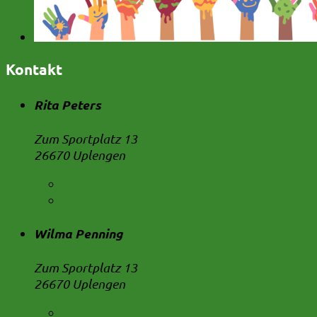
Kontakt
Rita Peters
Zum Sportplatz 13
26670 Uplengen
Telefon:
04489 1736
E-Mail:
E-Mail
Wilma Penning
Zum Sportplatz 13
26670 Uplengen
Telefon:
04489 1736