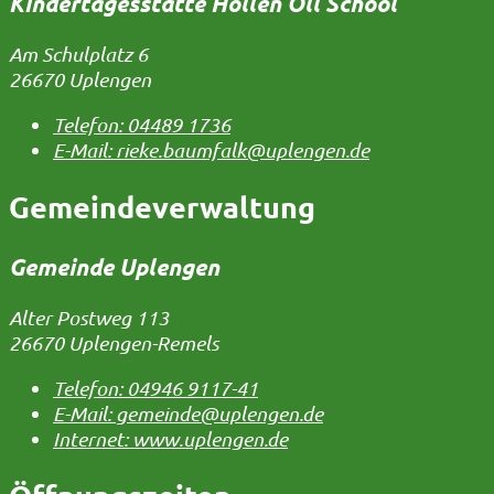
Kindertagesstätte Hollen Oll School
Am Schulplatz 6
26670 Uplengen
Telefon:
04489 1736
E-Mail:
rieke.baumfalk@uplengen.de
Gemeindeverwaltung
Gemeinde Uplengen
Alter Postweg 113
26670 Uplengen-Remels
Telefon:
04946 9117-41
E-Mail:
gemeinde@uplengen.de
Internet:
www.uplengen.de