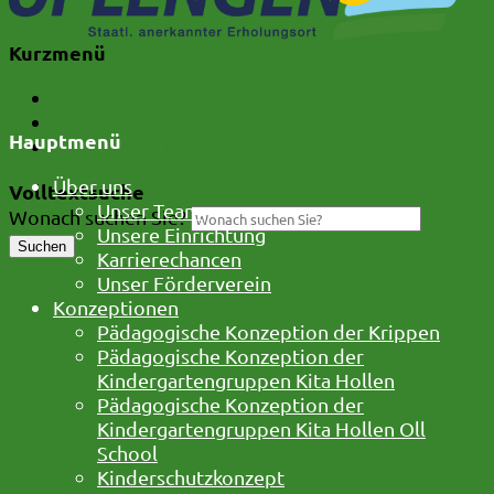
Kurzmenü
Kontakt
Barrierefreiheit
Hauptmenü
Impressum und Datenschutz
Über uns
Volltextsuche
Unser Team
Wonach suchen Sie?
Unsere Einrichtung
Suchen
Karrierechancen
Unser Förderverein
Konzeptionen
Pädagogische Konzeption der Krippen
Pädagogische Konzeption der
Kindergartengruppen Kita Hollen
Pädagogische Konzeption der
Kindergartengruppen Kita Hollen Oll
School
Kinderschutzkonzept