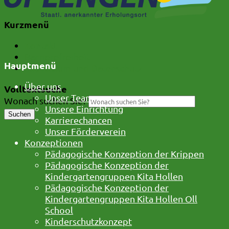
Kurzmenü
Kontakt
Barrierefreiheit
Hauptmenü
Impressum und Datenschutz
Über uns
Volltextsuche
Unser Team
Wonach suchen Sie?
Unsere Einrichtung
Suchen
Karrierechancen
Unser Förderverein
Konzeptionen
Pädagogische Konzeption der Krippen
Pädagogische Konzeption der
Kindergartengruppen Kita Hollen
Pädagogische Konzeption der
Kindergartengruppen Kita Hollen Oll
School
Kinderschutzkonzept